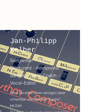
Jan-Philipp
Kelber
Jan-Philipp
Kelber
Songwriter - Texter -
Produzent - Komponist
Sänger - Vocal-Coach -
Vocal-Editor
Alles Facetten einer einzigen aber
scheinbar unendlichen "Sache":
MUSIK!