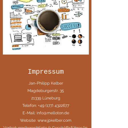
Impressum
Jan-Philipp Kelber
Magdeburgerstr. 35
21339 Lüneburg
Telefon:
+49 (177) 4322677
E-Mail:
info@melloton.de
Website:
www.jpkelber.com
Vertretungsberechtigte/r Geschäftsführer/in: